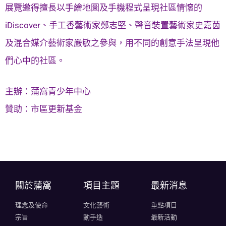
展覽邀得擅長以手繪地圖及手機程式呈現社區情懷的
iDiscover、手工香藝術家鄭志堅、聲音裝置藝術家史嘉茵
及混合媒介藝術家嚴敏之參與，用不同的創意手法呈現他
們心中的社區。
主辦：蒲窩青少年中心
贊助：市區更新基金
關於蒲窩​
項目主題
最新消息
理念及使命
文化藝術
重點項目
宗旨
動手造
最新活動