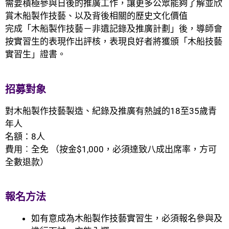
需要積極參與日後的推廣工作，讓更多公眾能夠了解並欣
賞木船製作技藝、以及背後相關的歷史文化價值
完成「木船製作技藝－非遺記錄及推廣計劃」後，導師會
按實習生的表現作出評核，表現良好者
將
獲頒「木船技藝
實習生」證書。
招募對象
對木船製作技藝
製
造、紀錄及推廣有熱誠的18至35歲青
年人
名額：
8人
費用︰
全免 （按金$1,000，必須
達致八成
出席率
，
方可
全數
退款）
報名方法
如有意成為木船製作技藝實習生，必須報名參與及