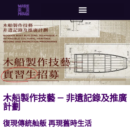
木船製作技藝 — 非遺記錄及推廣
計劃
復現傳統舢舨 再現舊時生活