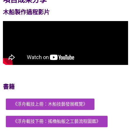
木船製作過程影片
書籍
《浮舟載技上冊：木船技藝發展概覽》
《浮舟載技下冊：搖櫓舢舨之工藝流程圖鑑》