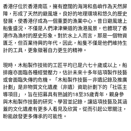
香港仔位於香港南區，擁有遼闊的海灣和島嶼作為天然屏
障，形成了天然的避風塘。良好
的
地理環境和悠久的歷史
發展，使香港仔成為一個重要的漁業中心。昔日避風塘上
船隻盛況，不僅是人們津津樂道的漁港風景，也體現了香
港作為漁村的歷史形象。對於水上人而言，那是一個物資
匱乏，但百業待興的年代，因此，船隻不僅是他們維持生
計的工具，更象徵著自力更生的精神。
現時，木船製作技術的工匠平均已是六七十歲或以上，船
排廠亦面臨各種經營壓力，估計未來十多年這項製作技藝
或會面臨失傳的危機。「木船製作技藝－非遺記錄及推廣
計劃」是非物質文化遺產（非遺）資助計劃下的「社區主
導項目」，旨在招募具有熱誠的18至35歲青年，親身參
與木船製作技藝的研究、學習並記錄，讓這項技藝及其涵
蓋的文化遺產有更多人看見及欣賞，從而引起公眾關注，
盼能啟發更多傳承
的
可能
性
。