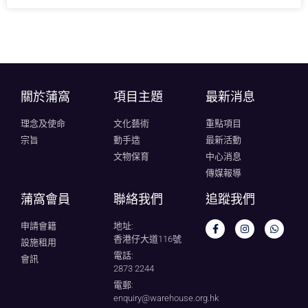
關於蒲窩​
項目主題
最新消息
理念及使命
文化藝術
重點項目
宗旨
動手造
最新活動
文物保育
中心消息
傳媒報導
蒲窩會員
聯絡我們
追蹤我們
申請會籍
地址:
香港仔大道116號
設施租用
電話:
會訊
2873 2244
電郵:
enquiry@warehouse.org.hk