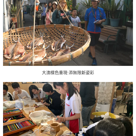
大澳樸色重現·添無限新姿彩