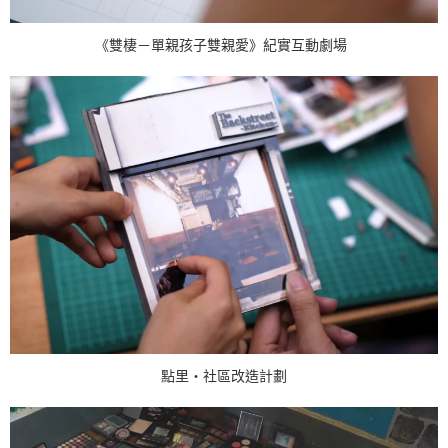
《雙棲－單親孩子雙親愛》紀實互動劇場
點里・社區改造計劃