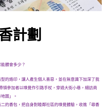
香計劃
您能體會多少？
無型的烙印，讓人產生個人喜惡，並在無意識下加深了我
帶領參加者以嗅覺作引路手杖，穿過大街小巷，細訪商
香地圖」。
無二的香包，把自身對睦鄰社區的嗅覺體驗，收進「尋香