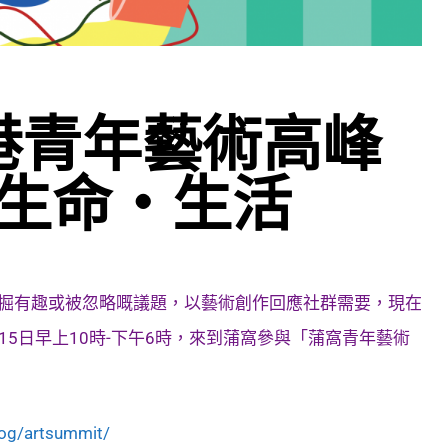
港青年藝術高峰
生命・生活
，發掘有趣或被忽略嘅議題，以藝術創作回應社群需要，現在
15日早上10時-下午6時，來到蒲窩參與「蒲窩青年藝術
rog/artsummit/