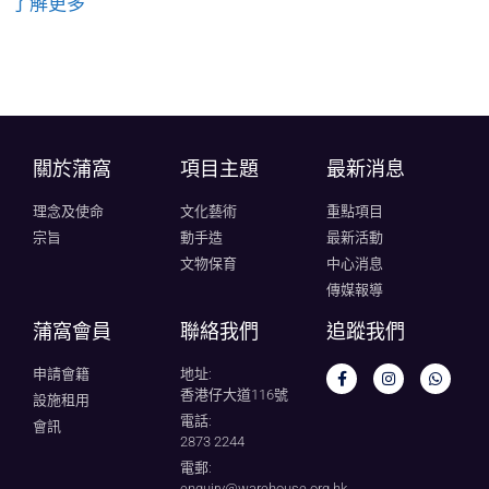
了解更多
關於蒲窩​
項目主題
最新消息
理念及使命
文化藝術
重點項目
宗旨
動手造
最新活動
文物保育
中心消息
傳媒報導
蒲窩會員
聯絡我們
追蹤我們
申請會籍
地址:
香港仔大道116號
設施租用
電話:
會訊
2873 2244
電郵:
enquiry@warehouse.org.hk