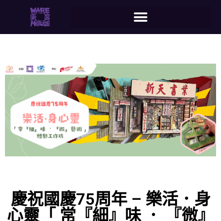
慶祝國慶75周年 – 樂活．身
心靈「 常『細』味 ． 『微』