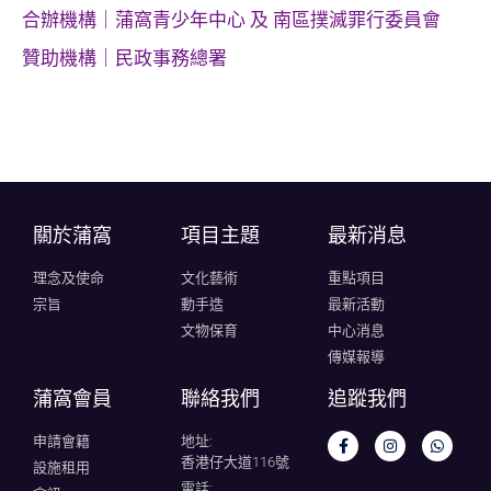
合辦機構｜蒲窩青少年中心 及 南區撲滅罪行委員會
贊助機構｜民政事務總署
關於蒲窩​
項目主題
最新消息
理念及使命
文化藝術
重點項目
宗旨
動手造
最新活動
文物保育
中心消息
傳媒報導
蒲窩會員
聯絡我們
追蹤我們
申請會籍
地址:
香港仔大道116號
設施租用
電話: