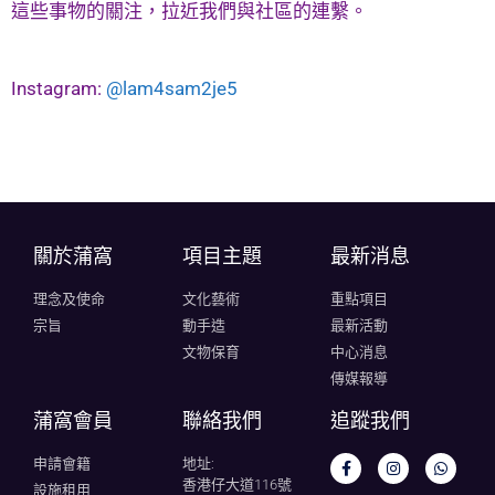
這些事物的關注，拉近我們與社區的連繫。
Instagram:
@lam4sam2je5
關於蒲窩​
項目主題
最新消息
理念及使命
文化藝術
重點項目
宗旨
動手造
最新活動
文物保育
中心消息
傳媒報導
蒲窩會員
聯絡我們
追蹤我們
申請會籍
地址:
香港仔大道116號
設施租用