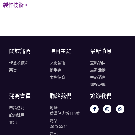
製作技術。
關於蒲窩​
項目主題
最新消息
理念及使命
文化藝術
重點項目
宗旨
動手造
最新活動
文物保育
中心消息
傳媒報導
蒲窩會員
聯絡我們
追蹤我們
申請會籍
地址:
香港仔大道116號
設施租用
電話:
會訊
2873 2244
電郵: