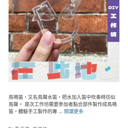
鳥鳴笛，又名鳥聲水笛，把水加入笛中吹奏時彷似
鳥聲。 是次工作坊需要參加者黏合部件製作成鳥鳴
笛，體驗手工製作的專 …
閱讀更多