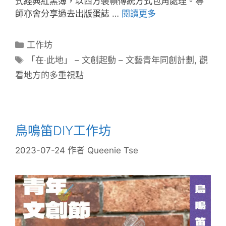
式經典紅黑簿，以西方裝幀傳統方式包角處理。導
師亦會分享過去出版蛋誌 …
閱讀更多
工作坊
「在‧此地」 – 文創起動 – 文藝青年同創計劃​
,
觀
看地方的多重視點
鳥鳴笛DIY工作坊
2023-07-24
作者
Queenie Tse