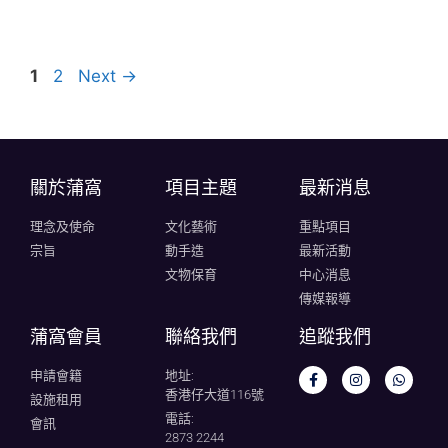
1
2
Next
→
關於蒲窩​
項目主題
最新消息
理念及使命
文化藝術
重點項目
宗旨
動手造
最新活動
文物保育
中心消息
傳媒報導
蒲窩會員
聯絡我們
追蹤我們
申請會籍
地址:
香港仔大道116號
設施租用
電話:
會訊
2873 2244