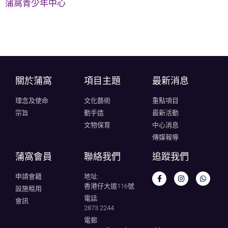
蒲窩青少年中心
關於蒲窩​
項目主題
最新消息
理念及使命
文化藝術
重點項目
宗旨
動手造
最新活動
文物保育
中心消息
傳媒報導
蒲窩會員
聯絡我們
追蹤我們
申請會籍
地址:
香港仔大道116號
設施租用
電話:
會訊
2873 2244
電郵: