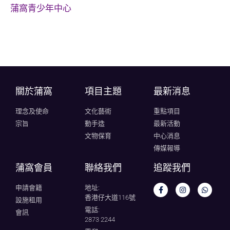
蒲窩青少年中心
關於蒲窩​
項目主題
最新消息
理念及使命
文化藝術
重點項目
宗旨
動手造
最新活動
文物保育
中心消息
傳媒報導
蒲窩會員
聯絡我們
追蹤我們
申請會籍
地址:
香港仔大道116號
設施租用
電話:
會訊
2873 2244