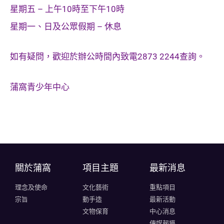
星期五 – 上午10時至下午10時
星期一、日及公眾假期 – 休息
如有疑問，歡迎於辦公時間內致電2873 2244查詢。
蒲窩青少年中心
關於蒲窩​
項目主題
最新消息
理念及使命
文化藝術
重點項目
宗旨
動手造
最新活動
文物保育
中心消息
傳媒報導