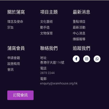
關於蒲窩​
項目主題
最新消息
理念及使命
文化藝術
重點項目
宗旨
動手造
最新活動
文物保育
中心消息
傳媒報導
蒲窩會員
聯絡我們
追蹤我們
申請會籍
地址:
香港仔大道116號
設施租用
電話:
會訊
2873 2244
電郵:
enquiry@warehouse.org.hk
訂閱會訊