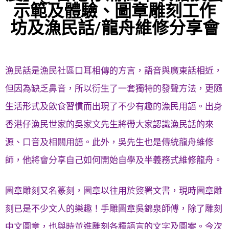
示範及體驗、圖章雕刻工作
坊及漁民話/龍舟維修分享會
漁民話是漁民社區口耳相傳的方言，語音與廣東話相近，
但因為缺乏鼻音，所以衍生了一套獨特的發聲方法，更隨
生活形式及飲食習慣而出現了不少有趣的漁民用語。出身
香港仔漁民世家的吳家文先生將帶大家認識漁民話的來
源、口音及相關用語。此外，吳先生也是傳統龍舟維修
師，他將會分享自己如何開始自學及半義務式維修龍舟。
圖章雕刻又名篆刻，圖章以往用於簽署文書，現時圖章雕
刻已是不少文人的樂趣！手雕圖章吳錦泉師傅，除了雕刻
中文圖章，也與時並進雕刻各種語言的文字及圖案。今次