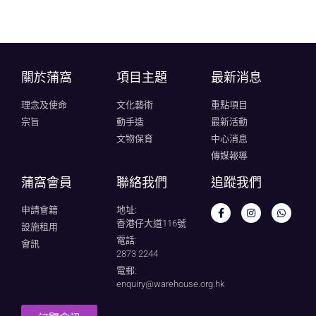
關於蒲窩​
項目主題
最新消息
理念及使命
文化藝術
重點項目
宗旨
動手造
最新活動
文物保育
中心消息
傳媒報導
蒲窩會員
聯絡我們
追蹤我們
申請會籍
地址:
香港仔大道116號
設施租用
電話:
會訊
2873 2244
電郵:
enquiry@warehouse.org.hk