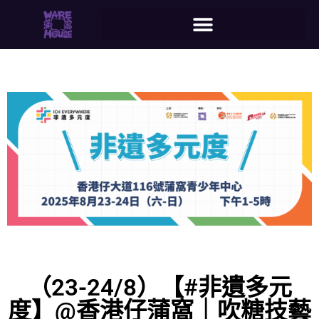
（23-24/8）【#非遺多元
度】@香港仔蒲窩｜吹糖技藝