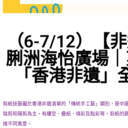
（6-7/12）
脷洲海怡廣場｜
「香港非遺」
剪紙技藝屬於香港非遺清單的「傳統手工藝」類別，是中
陰剪和陽剪為主，有縷空、疊紙、填彩及點彩等。剪紙的
達不同寓意。