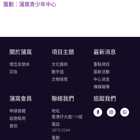
籌劃：蒲窩青少年中心
關於蒲窩​
項目主題
最新消息
理念及使命
文化藝術
重點項目
宗旨
動手造
最新活動
文物保育
中心消息
傳媒報導
蒲窩會員
聯絡我們
追蹤我們
申請會籍
地址:
香港仔大道116號
設施租用
電話:
會訊
2873 2244
電郵: