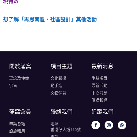
現特效
想了解「再思南區‧社區設計」其他活動
關於蒲窩​
項目主題
最新消息
理念及使命
文化藝術
重點項目
宗旨
動手造
最新活動
文物保育
中心消息
傳媒報導
蒲窩會員
聯絡我們
追蹤我們
申請會籍
地址:
香港仔大道116號
設施租用
電話: