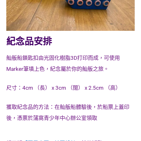
紀念品安排
舢舨船鎖匙扣由光固化樹脂3D打印而成，可
使用
Marker筆填上色
，紀念屬於你的舢舨之旅。
尺寸：4cm （長） x 3cm （闊） x 2.5cm （高）
獲取紀念品的方法：在舢舨船體驗後，於船票上蓋印
後，憑票於蒲窩青少年中心辦公室領取