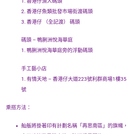
1. 香港仔漁人碼頭
2. 香港仔魚類批發市場街渡碼頭
3. 香港仔 （全記渡） 碼頭
碼頭 – 鴨脷洲悅海華庭
1. 鴨脷洲悅海華庭旁的浮動碼頭
手工藝小店
1. 有情天地 – 香港仔大道223號利群商場1樓35
號
乘搭方法：
舢舨將掛著印有計劃名稱「再思南區」的旗幟，