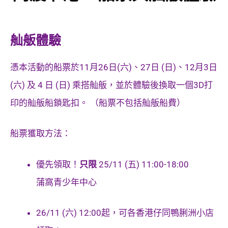
舢舨體驗
憑本活動的船票於11月26日(六)、27日 (日)、12月3日
(六) 及 4 日 (日) 乘搭舢舨，並於體驗後換取一個3D打
印的舢舨船鎖匙扣。 （船票不包括舢舨船費）
船票獲取方法：
優先領取！
只限
25/11 (五) 11:00-18:00
蒲窩青少年中心
26/11 (六) 12:00起，可各香港仔同鴨脷洲小店