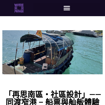
「再思南區‧社區設計」——
同渡窄港 – 船票與舢舨體驗