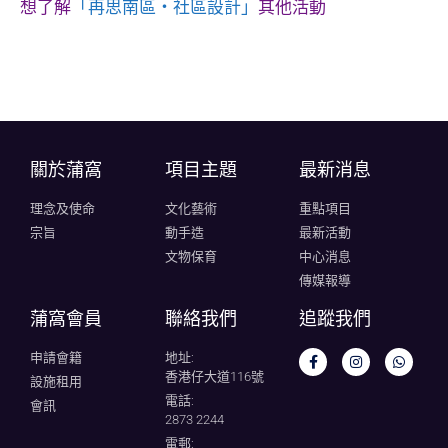
想了解
「再思南區‧社區設計」
其他活動
關於蒲窩​
項目主題
最新消息
理念及使命
文化藝術
重點項目
宗旨
動手造
最新活動
文物保育
中心消息
傳媒報導
蒲窩會員
聯絡我們
追蹤我們
申請會籍
地址:
香港仔大道116號
設施租用
電話:
會訊
2873 2244
電郵: