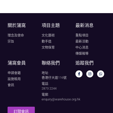
關於蒲窩​
項目主題
最新消息
理念及使命
文化藝術
重點項目
宗旨
動手造
最新活動
文物保育
中心消息
傳媒報導
蒲窩會員
聯絡我們
追蹤我們
申請會籍
地址:
香港仔大道116號
設施租用
電話:
會訊
2873 2244
電郵:
enquiry@warehouse.org.hk
訂閱會訊