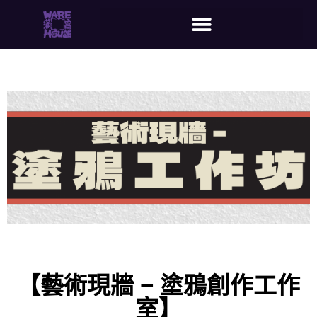
【藝術現牆 – 塗鴉創作工作
室】