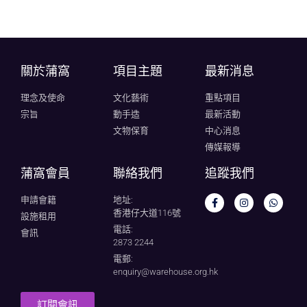
關於蒲窩​
項目主題
最新消息
理念及使命
文化藝術
重點項目
宗旨
動手造
最新活動
文物保育
中心消息
傳媒報導
蒲窩會員
聯絡我們
追蹤我們
申請會籍
地址:
香港仔大道116號
設施租用
電話:
會訊
2873 2244
電郵:
enquiry@warehouse.org.hk
訂閱會訊