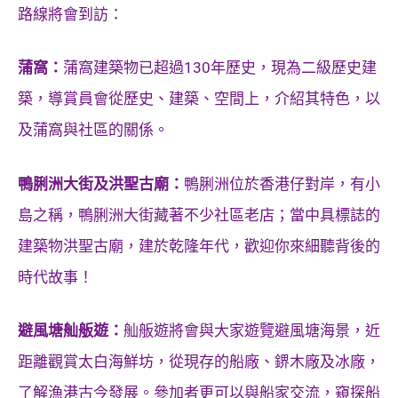
路線將會到訪：
蒲窩：
蒲窩建築物已超過130年歷史，現為二級歷史建
築，導賞員會從歷史、建築、空間上，介紹其特色，以
及蒲窩與社區的關係。
鴨脷洲大街及洪聖古廟：
鴨脷洲位於香港仔對岸，有小
島之稱，鴨脷洲大街藏著不少社區老店；當中具標誌的
建築物洪聖古廟，建於乾隆年代，歡迎你來細聽背後的
時代故事！
避風塘舢舨遊：
舢舨遊將會與大家遊覽避風塘海景，近
距離觀賞太白海鮮坊，從現存的船廠、鎅木廠及冰廠，
了解漁港古今發展。參加者更可以與船家交流，窺探船