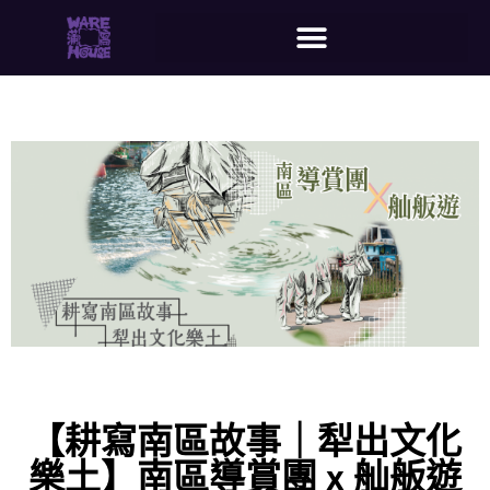
【耕寫南區故事｜犁出文化
樂土】南區導賞團 x 舢舨遊