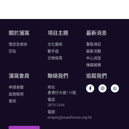
關於蒲窩​
項目主題
最新消息
理念及使命
文化藝術
重點項目
宗旨
動手造
最新活動
文物保育
中心消息
傳媒報導
蒲窩會員
聯絡我們
追蹤我們
申請會籍
地址:
香港仔大道116號
設施租用
電話:
會訊
2873 2244
電郵:
enquiry@warehouse.org.hk