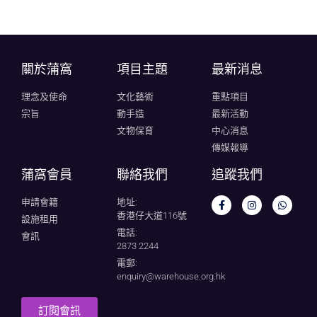
關於蒲窩​
項目主題
最新消息
理念及使命
文化藝術
重點項目
宗旨
動手造
最新活動
文物保育
中心消息
傳媒報導
蒲窩會員
聯絡我們
追蹤我們
申請會籍
地址:
香港仔大道116號
設施租用
電話:
會訊
2873 2244
電郵:
enquiry@warehouse.org.hk
訂閱會訊