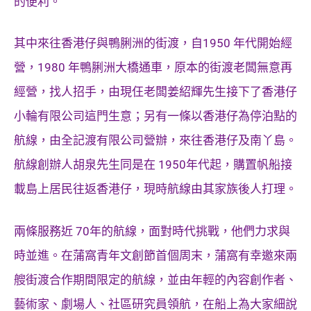
的便利。
其中來往香港仔與鴨脷洲的街渡，自1950 年代開始經
營，1980 年鴨脷洲大橋通車，原本的街渡老闆無意再
經營，找人招手，由現仼老闆姜紹輝先生接下了香港仔
小輪有限公司這門生意；另有一條以香港仔為停泊點的
航線，由全記渡有限公司營辦，來往香港仔及南丫島。
航線創辦人胡泉先生同是在 1950年代起，購置帆船接
載島上居民往返香港仔，現時航線由其家族後人打理。
兩條服務近 70年的航線，面對時代挑戰，他們力求與
時並進。在蒲窩青年文創節首個周末，蒲窩有幸邀來兩
艘街渡合作期間限定的航線，並由年輕的內容創作者、
藝術家、劇場人、社區研究員領航，在船上為大家細說