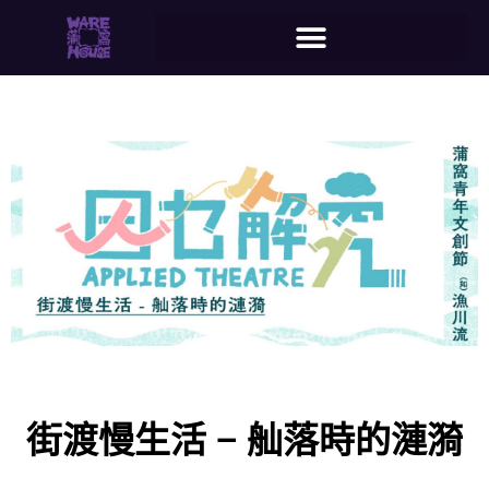
街渡慢生活 – 舢落時的漣漪