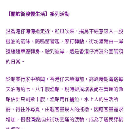
【關於街渡慢生活】系列活動
沿香港仔海傍道走近，迎風吹來，撲鼻不經意吸入一股
機油的氣味，隨鳴笛響起，摩打轉動，街坊渡輪由一岸
邊緩緩華麗轉身，駛到彼岸，這是香港仔海濱公園碼頭
的日常。
從船業行家中聽聞，香港仔未填海前，高峰時期海邊每
天泊有約七、八千艘漁船，現時避風塘裏尚在營運的漁
船估計只剩數十艘。漁船用作捕魚，水上人的生活所
需，得往外尋覓，由載客量幾人的搖櫓，因應客量需求
增加，慢慢演變成由街坊營運的渡輪，成為了居民穿梭