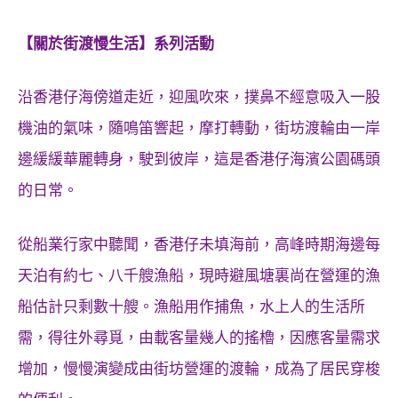
【關於街渡慢生活】系列活動
沿香港仔海傍道走近，迎風吹來，撲鼻不經意吸入一股
機油的氣味，隨鳴笛響起，摩打轉動，街坊渡輪由一岸
邊緩緩華麗轉身，駛到彼岸，這是香港仔海濱公園碼頭
的日常。
從船業行家中聽聞，香港仔未填海前，高峰時期海邊每
天泊有約七、八千艘漁船，現時避風塘裏尚在營運的漁
船估計只剩數十艘。漁船用作捕魚，水上人的生活所
需，得往外尋覓，由載客量幾人的搖櫓，因應客量需求
增加，慢慢演變成由街坊營運的渡輪，成為了居民穿梭