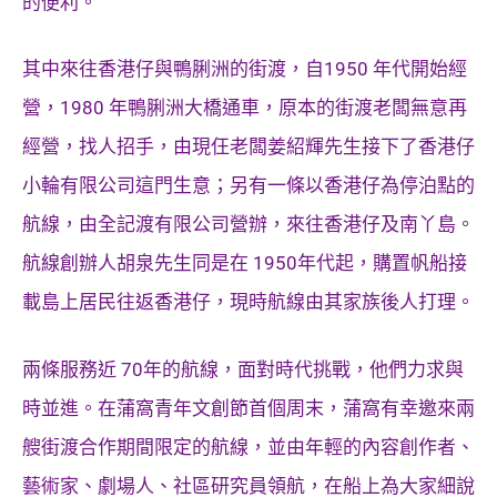
的便利。
其中來往香港仔與鴨脷洲的街渡，自1950 年代開始經
營，1980 年鴨脷洲大橋通車，原本的街渡老闆無意再
經營，找人招手，由現仼老闆姜紹輝先生接下了香港仔
小輪有限公司這門生意；另有一條以香港仔為停泊點的
航線，由全記渡有限公司營辦，來往香港仔及南丫島。
航線創辦人胡泉先生同是在 1950年代起，購置帆船接
載島上居民往返香港仔，現時航線由其家族後人打理。
兩條服務近 70年的航線，面對時代挑戰，他們力求與
時並進。在蒲窩青年文創節首個周末，蒲窩有幸邀來兩
艘街渡合作期間限定的航線，並由年輕的內容創作者、
藝術家、劇場人、社區研究員領航，在船上為大家細說