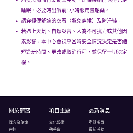
船隻於海面行駛或會晃動，建議乘船前保持充足
睡眠，必要時出航前1小時服用暈船藥。
請穿輕便舒適的衣著（避免穿裙）及防滑鞋。
若遇上天氣、自然災害、人為不可抗力或其他因
素影響，本中心會視乎當時安全情況決定是否縮
短遊玩時間、更改或取消行程，並保留一切決定
權。
關於蒲窩​
項目主題
最新消息
理念及使命
文化藝術
重點項目
宗旨
動手造
最新活動