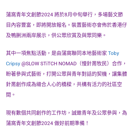
蒲窩青年文創節2024 將於8月中旬舉行，多場藝文節
目內容豐富，即將開放報名。裝置藝術亦會佈於香港仔
及鴨脷洲兩岸展示，供公眾欣賞及與眾同樂。
其中一項焦點活動，是由蒲窩聯同本地藝術家
Toby
Cripsy
@SLOW STiTCH NOMAD（慢針黹牧民）合作，
盼著參與式藝術，打開公眾與青年對話的契機，讓集體
針黹創作成為縫合人心的橋樑，共構有活力的社區空
間。
現有數個共同創作的工作坊，誠邀青年及公眾參與，為
蒲窩青年文創節2024 做好前期準備！