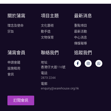
關於蒲窩​
項目主題
最新消息
理念及使命
文化藝術
重點項目
宗旨
動手造
最新活動
文物保育
中心消息
傳媒報導
蒲窩會員
聯絡我們
追蹤我們
申請會籍
地址:
香港仔大道116號
設施租用
電話:
會訊
2873 2244
電郵:
enquiry@warehouse.org.hk
訂閱會訊