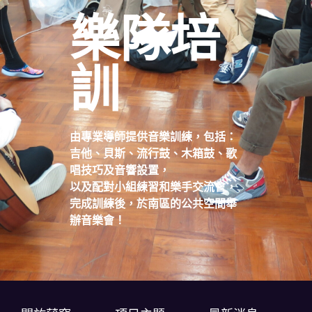
樂隊培
訓
由專業導師提供音樂訓練，包括：
吉他、貝斯、流行鼓、木箱鼓、歌
唱技巧及音響設置，
以及配對小組練習和樂手交流會，
完成訓練後，於南區的公共空間舉
辦音樂會！