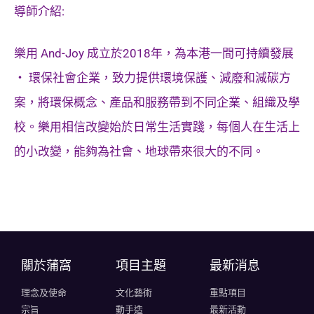
導師介紹:
樂用
And-Joy
成立於
2018
年，為本港一間可持續發展
‧
環保社會企業，致力提供環境保護、減廢和減碳方
案，將環保概念、產品和服務帶到不同企業、組織及學
校。樂用相信改變始於日常生活實踐，每個人在生活上
的小改變，能夠為社會、地球帶來很大的不同。
關於蒲窩​
項目主題
最新消息
理念及使命
文化藝術
重點項目
宗旨
動手造
最新活動