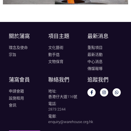
關於蒲窩​
項目主題
最新消息
理念及使命
文化藝術
重點項目
宗旨
動手造
最新活動
文物保育
中心消息
傳媒報導
蒲窩會員
聯絡我們
追蹤我們
申請會籍
地址:
香港仔大道116號
設施租用
電話:
會訊
2873 2244
電郵:
enquiry@warehouse.org.hk