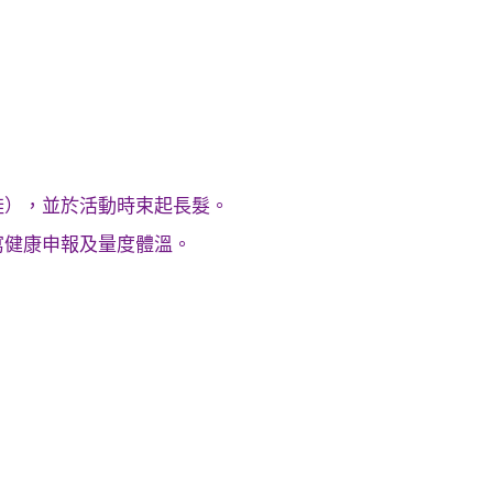
鞋），並於活動時束起長髮。
寫健康申報及量度體溫。
。