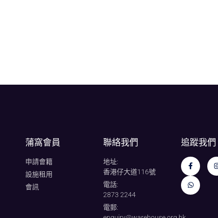
蒲窩會員
聯絡我們
追蹤我們
申請會籍
地址:
香港仔大道116號
設施租用
電話:
會訊
2873 2244
電郵:
enquiry@warehouse.org.hk