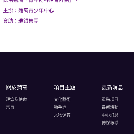
此活動屬「青年創客培育計劃」。
主辦：蒲窩青少年中心
資助：瑞銀集團
關於蒲窩​
項目主題
最新消息
理念及使命
文化藝術
重點項目
宗旨
動手造
最新活動
文物保育
中心消息
傳媒報導