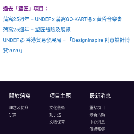
過去「塑匠」項目：
蒲窩25週年 – UNDEF x 蒲窩GO-KART場 x 黃昏音樂會
蒲窩25週年 – 塑匠體驗及展覽
UNDEF @ 香港貿易發展局 – 「DesignInspire 創意設計博
覽2020」
關於蒲窩​
項目主題
最新消息
理念及使命
文化藝術
重點項目
宗旨
動手造
最新活動
文物保育
中心消息
傳媒報導