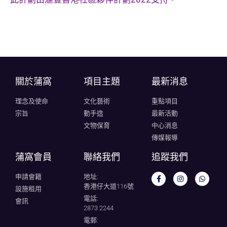
關於蒲窩​
項目主題
最新消息
理念及使命
文化藝術
重點項目
宗旨
動手造
最新活動
文物保育
中心消息
傳媒報導
蒲窩會員
聯絡我們
追蹤我們
申請會籍
地址:
香港仔大道116號
設施租用
電話:
會訊
2873 2244
電郵: