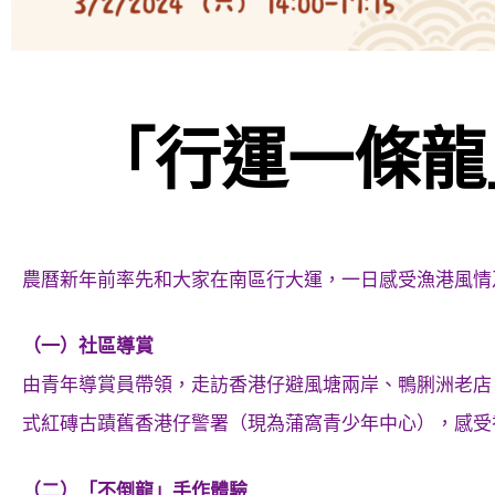
「行運一條龍
農曆新年前率先和大家在南區行大運，一日感受漁港風情
（一）社區導賞
由青年導賞員帶領，走訪香港仔避風塘兩岸、鴨脷洲老店
式紅磚古蹟舊香港仔警署（現為蒲窩青少年中心），感受
（二）「不倒龍」手作體驗