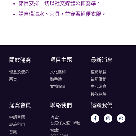
節目安排一切以社交媒體公佈為準。
請自備清水、雨具，並穿著輕便衣服。
關於蒲窩​
項目主題
最新消息
理念及使命
文化藝術
重點項目
宗旨
動手造
最新活動
文物保育
中心消息
傳媒報導
蒲窩會員
聯絡我們
追蹤我們
申請會籍
地址:
香港仔大道116號
設施租用
電話:
會訊
2873 2244