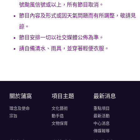
號颱風信號或以上，所有節目取消。
節目內容及形式或因天氣問題而有所調整，敬請見
諒。
節目安排一切以社交媒體公佈為準。
請自備清水、雨具，並穿著輕便衣服。
關於蒲窩​
項目主題
最新消息
理念及使命
文化藝術
重點項目
宗旨
動手造
最新活動
文物保育
中心消息
傳媒報導