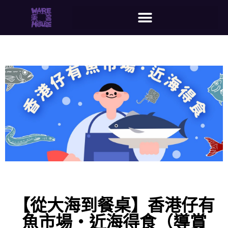
【從大海到餐桌】香港仔有
魚市場‧近海得食（導賞