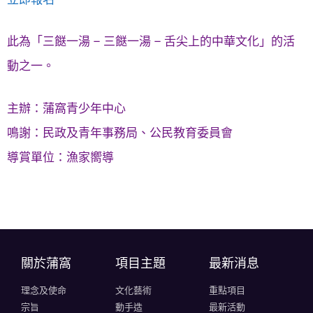
此為「三餸一湯 – 三餸一湯 – 舌尖上的中華文化」的活
動之一。
主辦：蒲窩青少年中心
鳴謝：民政及青年事務局、公民教育委員會
導賞單位：漁家嚮導
關於蒲窩​
項目主題
最新消息
理念及使命
文化藝術
重點項目
宗旨
動手造
最新活動