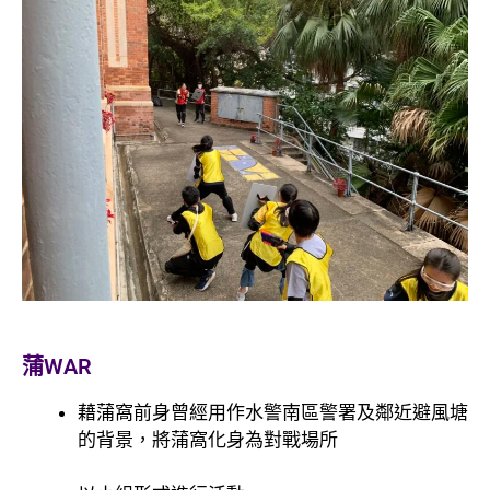
蒲WAR
藉蒲窩前身曾經用作水警南區警署及鄰近避風塘
的背景，將蒲窩化身為對戰場所