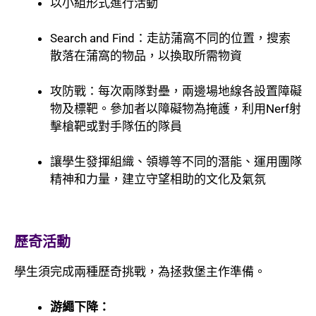
以小組形式進行活動
Search and Find：走訪蒲窩不同的位置，搜索
散落在蒲窩的物品，以換取所需物資
攻防戰：每次兩隊對壘，兩邊場地線各設置障礙
物及標靶。參加者以障礙物為掩護，利用Nerf射
擊槍靶或對手隊伍的隊員
讓學生發揮組織、領導等不同的潛能、運用團隊
精神和力量，建立守望相助的文化及氣氛
歷奇活動
學生須完成兩種歷奇挑戰，為拯救堡主作準備。
游繩下降：