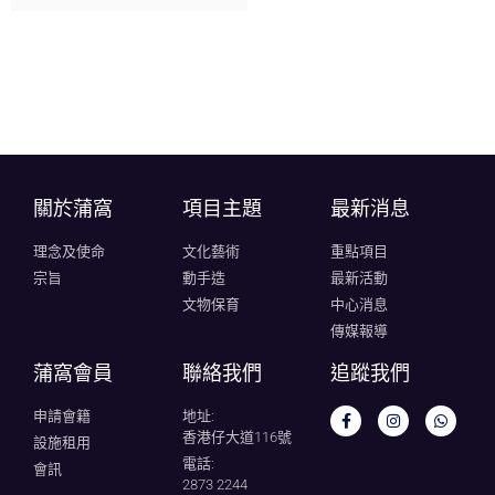
關於蒲窩​
項目主題
最新消息
理念及使命
文化藝術
重點項目
宗旨
動手造
最新活動
文物保育
中心消息
傳媒報導
蒲窩會員
聯絡我們
追蹤我們
申請會籍
地址:
香港仔大道116號
設施租用
電話:
會訊
2873 2244