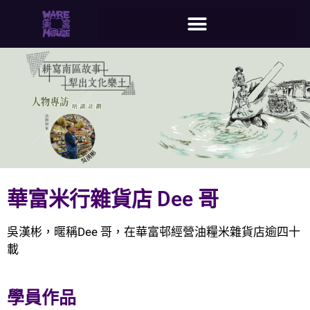
華富米行雜貨店 Dee 哥
吳漢彬，暱稱Dee 哥，在華富邨經營油糧米雜貨店逾四十
載
學員作品