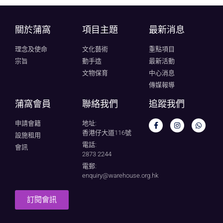
關於蒲窩​
項目主題
最新消息
理念及使命
文化藝術
重點項目
宗旨
動手造
最新活動
文物保育
中心消息
傳媒報導
蒲窩會員
聯絡我們
追蹤我們
申請會籍
地址:
香港仔大道116號
設施租用
電話:
會訊
2873 2244
電郵:
enquiry@warehouse.org.hk
訂閱會訊