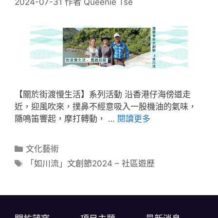
2024-07-31
作者
Queenie Tse
【關於街渡慢生活】系列活動 沿香港仔海傍道走
近，迎風吹來，撲鼻不經意吸入一股機油的氣味，
隨鳴笛響起，摩打轉動， …
閱讀更多
文化藝術
「如川流」文創節2024 – 社區遊歷