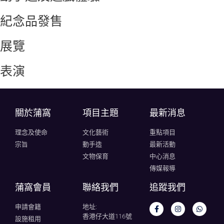
紀念品發售
展覽
表演
關於蒲窩​
項目主題
最新消息
理念及使命
文化藝術
重點項目
宗旨
動手造
最新活動
文物保育
中心消息
傳媒報導
蒲窩會員
聯絡我們
追蹤我們
申請會籍
地址:
香港仔大道116號
設施租用