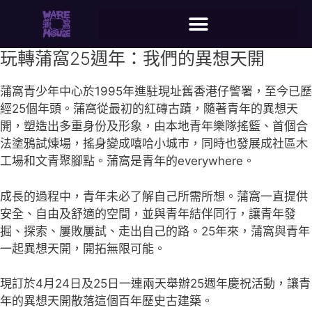
玩轉蒲窩25週年：我們的異想天開
蒲窩青少年中心於1995年進駐現址舊香港仔警署，至今已歷
經25個年頭。蒲窩從最初的紅磚古蹟，隨著青年的異想天
開，塑造出多重身份及形象，由本地青年樂隊搖籃、首個合
法塗鴉試煉場，搖身變成嘻哈小城市，同時也發展成社區木
工場和文青聚腳點。蒲窩是青年的everywhere。
成長的過程中，青年未必了解自己所需所想。蒲窩一直提供
安全、自由及舒適的空間，並與青年結伴同行，讓青年發
掘、探索、屢敗屢試、走出自己的路。25年來，蒲窩與青年
一起異想天開，開拓無限可能。
現訂於4月24日及25日一連兩天舉辦25週年慶祝活動，讓青
年的異想天開散落這個百年歷史古建築。