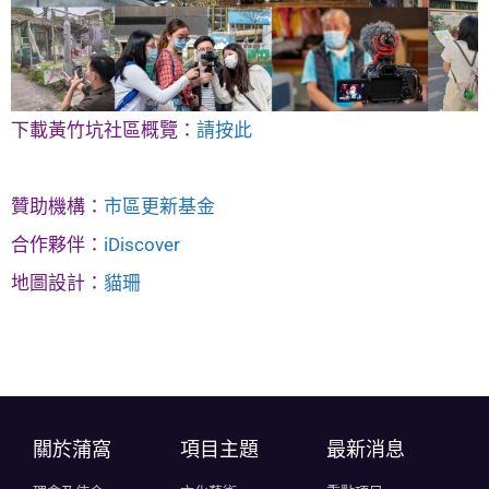
下載黃竹坑社區概覽：
請按此
贊助機構：
市區更新基金
合作夥伴：
iDiscover
地圖設計：
貓珊
關於蒲窩​
項目主題
最新消息