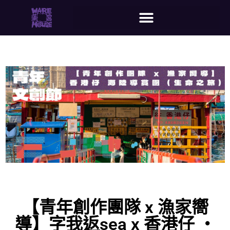
【青年創作團隊 x 漁家嚮
導】字我返sea x 香港仔 ‧