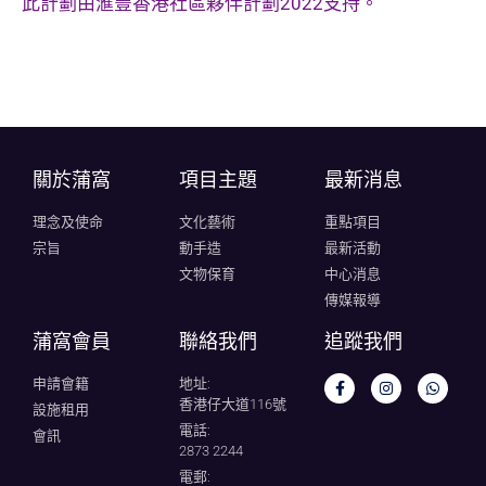
此計劃由滙豐香港社區夥伴計劃2022支持。
關於蒲窩​
項目主題
最新消息
理念及使命
文化藝術
重點項目
宗旨
動手造
最新活動
文物保育
中心消息
傳媒報導
蒲窩會員
聯絡我們
追蹤我們
申請會籍
地址:
香港仔大道116號
設施租用
電話:
會訊
2873 2244
電郵: