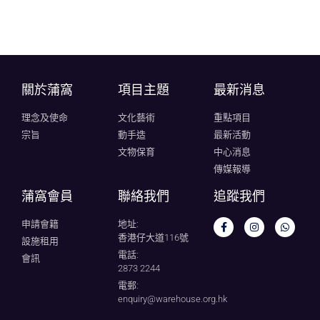
關於蒲窩​
項目主題
最新消息
理念及使命
文化藝術
重點項目
宗旨
動手造
最新活動
文物保育
中心消息
傳媒報導
蒲窩會員
聯絡我們
追蹤我們
申請會籍
地址:
香港仔大道116號
設施租用
電話:
會訊
2873 2244
電郵:
enquiry@warehouse.org.hk