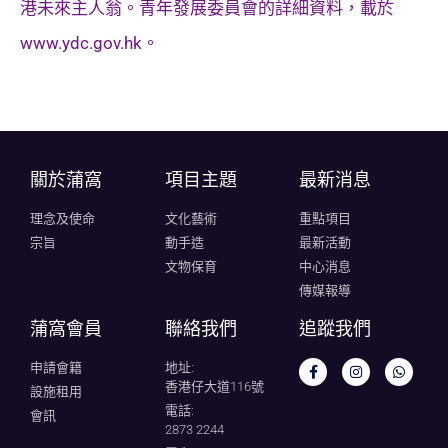
港未來主人翁。青年發展委員會的詳細資料，載於
www.ydc.gov.hk。
關於蒲窩​
項目主題
最新消息
理念及使命
文化藝術
重點項目
宗旨
動手造
最新活動
文物保育
中心消息
傳媒報導
蒲窩會員
聯絡我們
追蹤我們
申請會籍
地址:
香港仔大道116號
設施租用
電話:
會訊
2873 2244