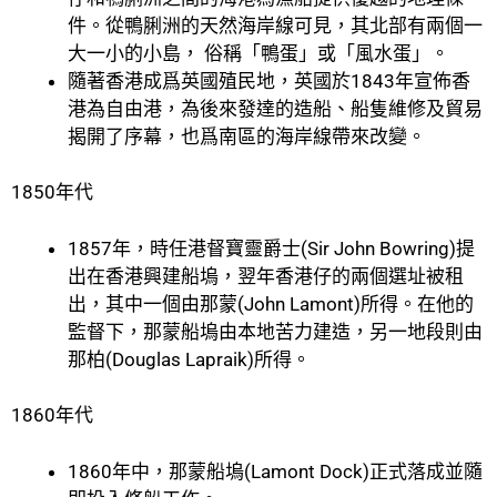
件。從鴨脷洲的天然海岸線可見，其北部有兩個一
大一小的小島， 俗稱「鴨蛋」或「風水蛋」。
隨著香港成爲英國殖民地，英國於1843年宣佈香
港為自由港，為後來發達的造船、船隻維修及貿易
揭開了序幕，也爲南區的海岸線帶來改變。
1850年代
1857年，時任港督寶靈爵士(Sir John Bowring)提
出在香港興建船塢，翌年香港仔的兩個選址被租
出，其中一個由那蒙(John Lamont)所得。在他的
監督下，那蒙船塢由本地苦力建造，另一地段則由
那柏(Douglas Lapraik)所得。
1860年代
1860年中，那蒙船塢(Lamont Dock)正式落成並隨