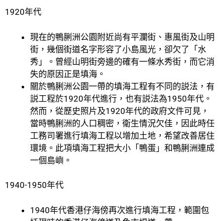
1920年代
現在的鴨脷洲公園附近尚有平瀾街、惠風街及山明
街，幾個街道名字形容了小島風光，卻欠了「水
秀」。曾經山明街旁邊的確有一條水秀街，而它消
失的原因正是填海。
關於鴨脷洲公園一帶的填海工程有不同的説法，有
説工程於1920年代進行，也有説法為1950年代。
然而，從歷史照片及1920年代的政府文件可見，
當時鴨脷洲的人口稠密，衛生情況欠佳，因此時任
工務司署進行填海工程以增加土地，希望改善居住
環境。此項填海工程把大小「鴨蛋」和鴨脷洲連成
一個島嶼。
1940-1950年代
1940年代香港仔海傍再次進行填海工程，範圍包