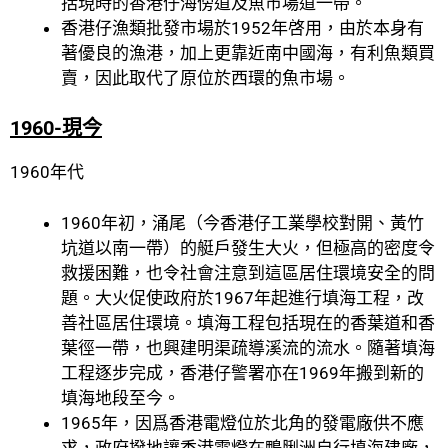
括現時的香港仔海傍道及魚市場道一帶。
香港仔漁類批發市場於1952年啓用，由於本身有
著優良的漁港，加上更靠近南中國海，有利魚類買
賣，因此取代了原位於西環的魚市場。
1960-現今
1960年代
1960年初，涌尾（今香港仔工業學校對開、黃竹
坑道以南一帶）的艇戶發生大火，但極高的密度令
救援困難，也令社會注意到這區居住環境安全的問
題。大火促使政府於1967年起進行填海工程，改
善社區居住環境。填海工程包括現在的香葉道和香
葉徑一帶，也興建明渠疏導溪流的流水。隨著填海
工程逐步完成，香港仔警署亦在1969年搬到新的
填海地段至今。
1965年，因爲香港電燈位於北角的發電廠供不應
求，政府撥地讓香港電燈在鴨脷洲自行填海建廠，