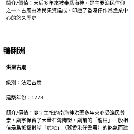
簡介/價值：天后多年來被奉爲海神，是主要漁民信仰
之一。古廟由漁民集資建成，印證了香港仔作爲漁業中
心的悠久歷史
鴨脷洲
洪聖古廟
級別：法定古蹟
建築年份：1773
簡介/價值：廟宇主祀的南海神洪聖多年來亦受漁民尊
崇，廟宇保留了大量石灣陶塑，廟前的「龍柱」一般相
信是爲抵擋對岸「虎地」（舊香港仔警署）的煞氣而建