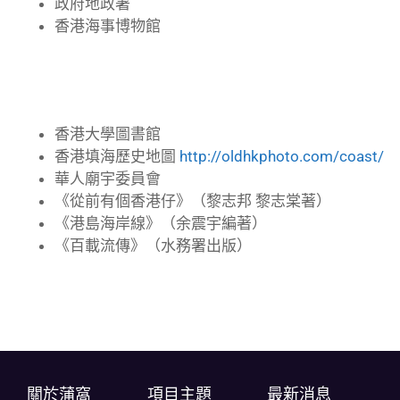
政府地政署
香港海事博物館
香港大學圖書館
香港填海歷史地圖
http://oldhkphoto.com/coast/
華人廟宇委員會
《從前有個香港仔》（黎志邦 黎志棠著）
《港島海岸線》（余震宇編著）
《百載流傳》（水務署出版）
關於蒲窩​
項目主題
最新消息