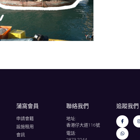
蒲窩會員
聯絡我們
追蹤我們
申請會籍
地址:
香港仔大道116號
設施租用
電話:
會訊
2873 2244