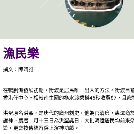
漁民樂
撰文：陳靖雅
在鴨脷洲發展初期，街渡是居民唯一出入的方法。街渡目前
香港仔中心。相較南生圍的橫水渡乘搭45秒收費$7，且
洪聖原名洪熙，是唐代的廣州刺史，他為官清廉，惠澤商
護神。農曆二月十三日為洪聖誕日，大批海陸居民均前來
遊，更會按傳統習俗上演神功戲。