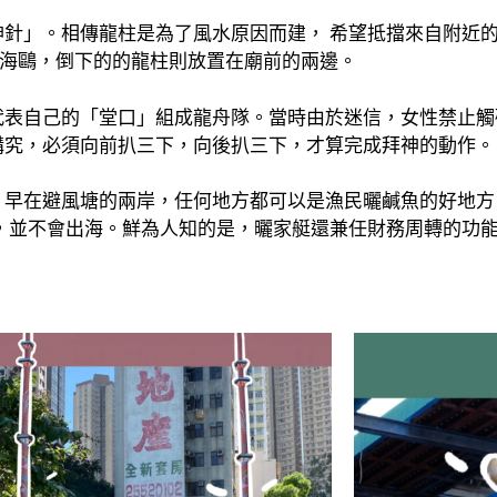
針」。相傳龍柱是為了風水原因而建， 希望抵擋來自附近
年的海鷗，倒下的的龍柱則放置在廟前的兩邊。
代表自己的「堂口」組成龍舟隊。當時由於迷信，女性禁止觸
講究，必須向前扒三下，向後扒三下，才算完成拜神的動作。
。早在避風塘的兩岸，任何地方都可以是漁民曬鹹魚的好地方
，並不會出海。鮮為人知的是，曬家艇還兼任財務周轉的功