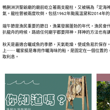
鴨脷洲洪聖爺廟的廟前屹立著兩支龍柱，又被稱為「定海神
氣。龍柱曾被兩度吹倒，包括1962年颱風溫黛和2014
端午節是漁民重要的節日，漁業發展蓬勃的年代，漁民會
扒龍舟的時候，路過任何廟宇都要拜神。拜神的方法也有
秋天是最適合曬咸魚的季節，天氣乾燥，使咸魚易於保存
上⋯⋯ 曬家艇是專用作曬海味的船，是固定在一個位置的
取利息。