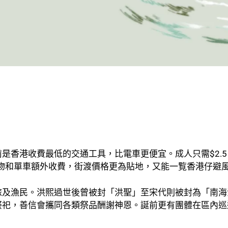
是香港收費最低的交通工具，比電車更便宜。成人只需$2.
寵物和單車額外收費，街渡價格更為貼地，又能一覧香港仔避
旅及漁民。洪熙過世後曾被封「洪聖」至宋代則被封為「南海
祭祀，善信會攜同各類祭品酬謝神恩。誕前更有團體在區內巡