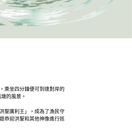
5，乘坐四分鐘便可到達對岸的
風塘的風景。
洪聖廣利王」，成為了漁民守
遊恭迎洪聖和其他神像進行巡